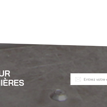
OUR
IÈRES