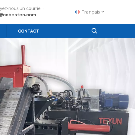
yez-nous un courriel :
Français
o@cnbesten.com
CONTACT
English
Français
Русский
Español
Português
عربي
日语