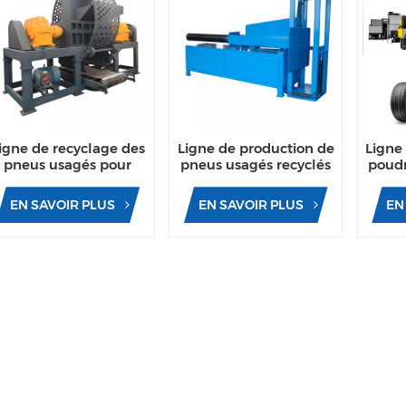
igne de recyclage des
Ligne de production de
Ligne
pneus usagés pour
pneus usagés recyclés
poudr
recycler les fils des
pour fil de tringle
à 
pneus
usag
EN SAVOIR PLUS
EN SAVOIR PLUS
EN
les b
d