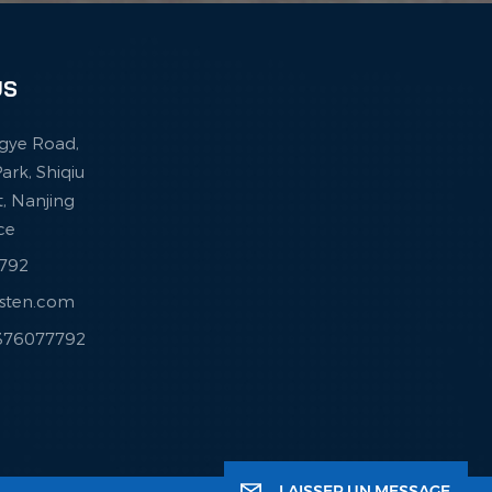
US
ingye Road,
ark, Shiqiu
ct, Nanjing
nce
7792
esten.com
3376077792
LAISSER UN MESSAGE