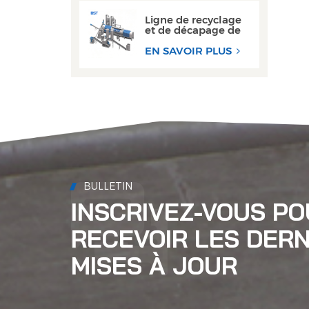
étanche
Ligne de recyclage
et de décapage de
canettes en
aluminium haute
EN SAVOIR PLUS
performance
BULLETIN
INSCRIVEZ-VOUS P
RECEVOIR LES DERN
MISES À JOUR