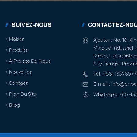
SUIVEZ-NOUS
CONTACTEZ-NO
Maison
Ajouter : No. 18, X
Mingjue Industrial P
Produits
Street, Lishui Distri
À Propos De Nous
City, Jiangsu Provi
Nouvelles
Tél : +86 -1337607
Contact
E-mail : info@cnb
Plan Du Site
WhatsApp: +86 -1
Blog