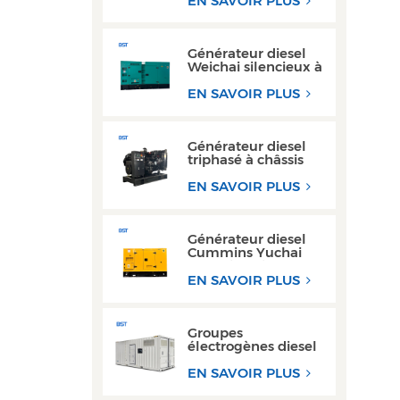
EN SAVOIR PLUS
remorque 200 kW
300 kW
Générateur diesel
Weichai silencieux à
haut rendement de
150 kVA à 200 kVA
EN SAVOIR PLUS
pour usage
industriel
Générateur diesel
triphasé à châssis
ouvert haute
performance avec
EN SAVOIR PLUS
moteur Yuchai
Générateur diesel
Cummins Yuchai
ultra silencieux 100
kW 200 kW pour
EN SAVOIR PLUS
usage commercial
Groupes
électrogènes diesel
de type conteneur
300 kW et 350 kVA,
EN SAVOIR PLUS
les plus vendus,
avec conception