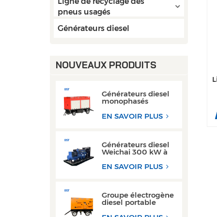
Ligne de recyclage des
pneus usagés
Générateurs diesel
NOUVEAUX PRODUITS
L
Générateurs diesel
monophasés
mobiles 50 kW
80 kW AC avec
EN SAVOIR PLUS
moteur Cummins
Weichai
Générateurs diesel
Weichai 300 kW à
châssis ouvert pour
les opérations de
EN SAVOIR PLUS
soudage
Groupe électrogène
diesel portable
triphasé super
silencieux de type