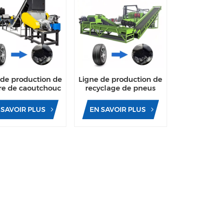
 de production de
Ligne de production de
e de caoutchouc
recyclage de pneus
partir de pneus
usagés pour les
és pour recycler
particules de
 SAVOIR PLUS
EN SAVOIR PLUS
locs et particules
caoutchouc
e caoutchouc