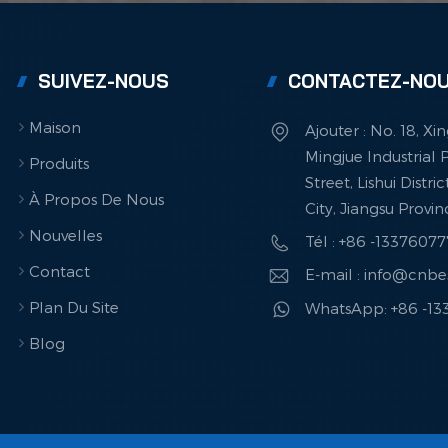
SUIVEZ-NOUS
CONTACTEZ-NO
Maison
Ajouter : No. 18, X
Mingjue Industrial P
Produits
Street, Lishui Distri
À Propos De Nous
City, Jiangsu Provi
Nouvelles
Tél : +86 -1337607
Contact
E-mail : info@cnb
Plan Du Site
WhatsApp: +86 -1
Blog