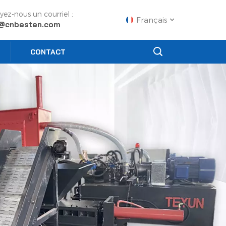
yez-nous un courriel :
Français
o@cnbesten.com
CONTACT
English
Français
Русский
Español
Português
عربي
日语