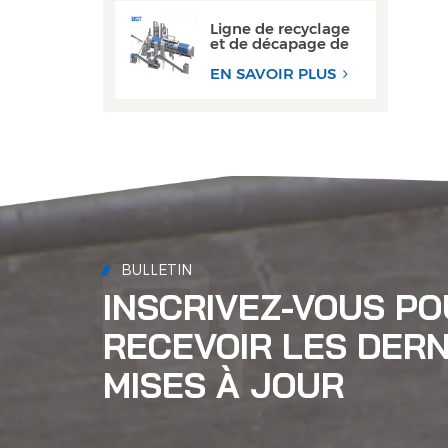
étanche
Ligne de recyclage
et de décapage de
canettes en
aluminium haute
EN SAVOIR PLUS
performance
BULLETIN
INSCRIVEZ-VOUS P
RECEVOIR LES DERN
MISES À JOUR