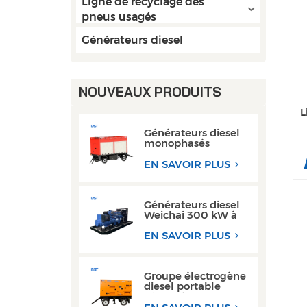
Ligne de recyclage des
pneus usagés
Générateurs diesel
NOUVEAUX PRODUITS
L
Générateurs diesel
monophasés
mobiles 50 kW
80 kW AC avec
EN SAVOIR PLUS
moteur Cummins
Weichai
Générateurs diesel
Weichai 300 kW à
châssis ouvert pour
les opérations de
EN SAVOIR PLUS
soudage
Groupe électrogène
diesel portable
triphasé super
silencieux de type