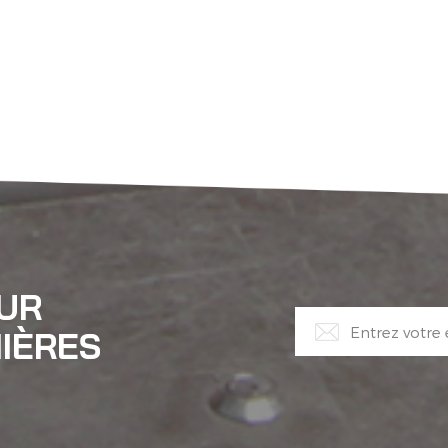
OUR
IÈRES