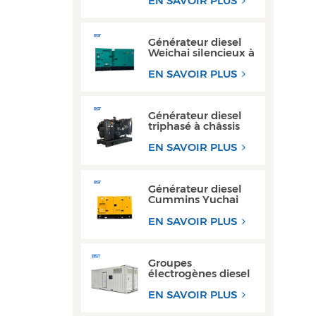
EN SAVOIR PLUS
remorque 200 kW
300 kW
Générateur diesel
Weichai silencieux à
haut rendement de
150 kVA à 200 kVA
EN SAVOIR PLUS
pour usage
industriel
Générateur diesel
triphasé à châssis
ouvert haute
performance avec
EN SAVOIR PLUS
moteur Yuchai
Générateur diesel
Cummins Yuchai
ultra silencieux 100
kW 200 kW pour
EN SAVOIR PLUS
usage commercial
Groupes
électrogènes diesel
de type conteneur
300 kW et 350 kVA,
EN SAVOIR PLUS
les plus vendus,
avec conception