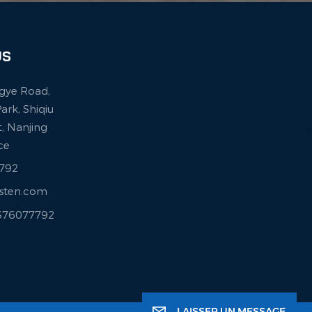
US
ingye Road,
ark, Shiqiu
ct, Nanjing
nce
7792
esten.com
3376077792
LAISSER UN MESSAGE