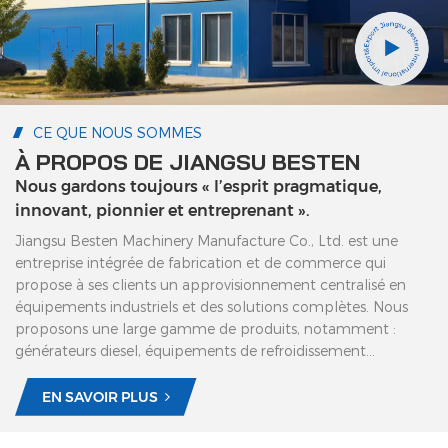
CE QUE NOUS SOMMES
À PROPOS DE JIANGSU BESTEN
Nous gardons toujours « l’esprit pragmatique,
innovant, pionnier et entreprenant ».
Jiangsu Besten Machinery Manufacture Co., Ltd. est une
entreprise intégrée de fabrication et de commerce qui
propose à ses clients un approvisionnement centralisé en
équipements industriels et des solutions complètes. Nous
proposons une large gamme de produits, notamment :
générateurs diesel, équipements de refroidissement
industriel, machines d'extrusion de profilés en aluminium,
etc., exportés vers le monde entier. Forts de notre propre
EN SAVOIR PLUS
usine et de l'appui d'une équipe technique et commerciale
professionnelle, nous garantissons des produits de haute