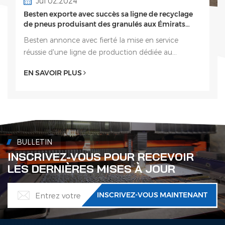
Jul 02,2024
Besten exporte avec succès sa ligne de recyclage
de pneus produisant des granulés aux Émirats
arabes unis
Besten annonce avec fierté la mise en service
réussie d'une ligne de production dédiée au
recyclage des pneus aux Émirats arabes unis,
EN SAVOIR PLUS
spécialement conçue pour la production de
granulés. Ce système de...
BULLETIN
INSCRIVEZ-VOUS POUR RECEVOIR
LES DERNIÈRES MISES À JOUR