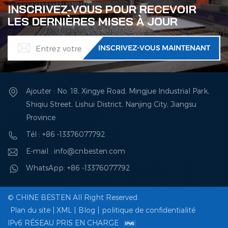
INSCRIVEZ-VOUS POUR RECEVOIR
LES DERNIÈRES MISES À JOUR
Ajouter : No. 18, Xingye Road, Mingjue Industrial Park,
Shiqiu Street, Lishui District, Nanjing City, Jiangsu
Province
Tél : +86 -13376077792
E-mail : info@cnbesten.com
WhatsApp: +86 -13376077792
© CHINE BESTEN All Right Reserved.
Plan du site
|
XML
|
Blog
|
politique de confidentialité
IPv6 RÉSEAU PRIS EN CHARGE