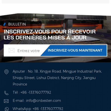
un fabricant certifié ISO avec 15 ans d’expertise. Q : Quelles marques de
moteurs et d'alternateurs utilisez-vous ?R : Nous prenons en charge les plus
grandes marques telles que les moteurs Cummins/Weichai/Yuchai et les
alternate...
BULLETIN
INSCRIVEZ-VOUS POUR RECEVOIR
LES DERNIÈRES MISES À JOUR
Ajouter : No. 18, Xingye Road, Mingjue Industrial Park,
Shiqiu Street, Lishui District, Nanjing City, Jiangsu
Province
Tél : +86 -13376077792
E-mail : info@cnbesten.com
WhatsApp: +86 -13376077792