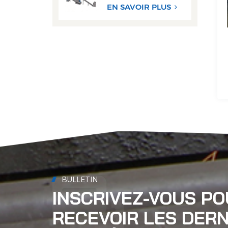
aluminium haute
EN SAVOIR PLUS
performance
BULLETIN
INSCRIVEZ-VOUS P
RECEVOIR LES DERN