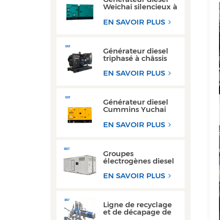
Weichai silencieux à
haut rendement de
150 kVA à 200 kVA
EN SAVOIR PLUS
pour usage
industriel
Générateur diesel
triphasé à châssis
ouvert haute
performance avec
EN SAVOIR PLUS
moteur Yuchai
Générateur diesel
Cummins Yuchai
ultra silencieux 100
kW 200 kW pour
EN SAVOIR PLUS
usage commercial
Groupes
électrogènes diesel
de type conteneur
300 kW et 350 kVA,
EN SAVOIR PLUS
les plus vendus,
avec conception
étanche
Ligne de recyclage
et de décapage de
canettes en