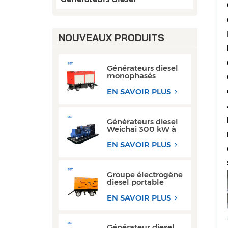
NOUVEAUX PRODUITS
Générateurs diesel
monophasés
mobiles 50 kW
80 kW AC avec
EN SAVOIR PLUS
moteur Cummins
Weichai
Générateurs diesel
Weichai 300 kW à
châssis ouvert pour
les opérations de
EN SAVOIR PLUS
soudage
Groupe électrogène
diesel portable
triphasé super
silencieux de type
EN SAVOIR PLUS
remorque 200 kW
300 kW
Générateur diesel