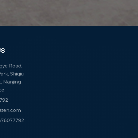
US
ingye Road,
ark, Shiqiu
ct, Nanjing
nce
7792
esten.com
3376077792