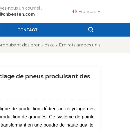
yez-nous un courriel :
Français
o@cnbesten.com
CONTACT
English
roduisant des granulés aux Émirats arabes unis
Français
Русский
yclage de pneus produisant des
Español
Português
عربي
 ligne de production dédiée au recyclage des
日语
production de granulés. Ce système de pointe
s transformant en une poudre de haute qualité.