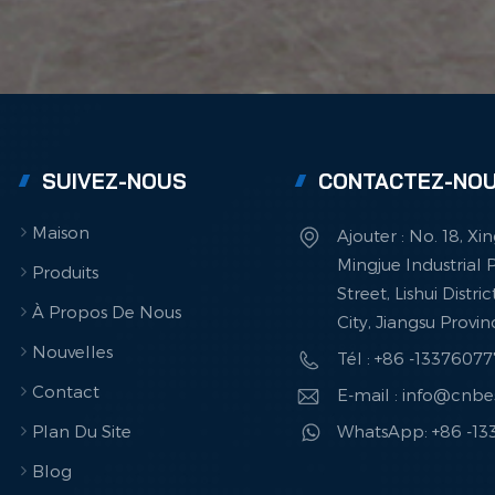
SUIVEZ-NOUS
CONTACTEZ-NO
Maison
Ajouter : No. 18, X
Mingjue Industrial P
Produits
Street, Lishui Distri
À Propos De Nous
City, Jiangsu Provi
Nouvelles
Tél : +86 -1337607
Contact
E-mail : info@cnb
Plan Du Site
WhatsApp: +86 -1
Blog