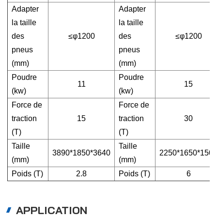
Adapter
Adapter
la taille
la taille
des
≤φ1200
des
≤φ1200
pneus
pneus
(mm)
(mm)
Poudre
Poudre
11
15
(kw)
(kw)
Force de
Force de
traction
15
traction
30
(T)
(T)
Taille
Taille
3890*1850*3640
2250*1650*150
(mm)
(mm)
Poids (T)
2.8
Poids (T)
6
APPLICATION