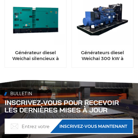
Générateur diesel
Générateurs diesel
Weichai silencieux à
Weichai 300 kW à
haut rendement de 150
châssis ouvert pour les
kVA à 200 kVA pour
opérations de soudage
usage industriel
BULLETIN
INSCRIVEZ-VOUS POUR RECEVOIR
LES DERNIÈRES MISES À JOUR