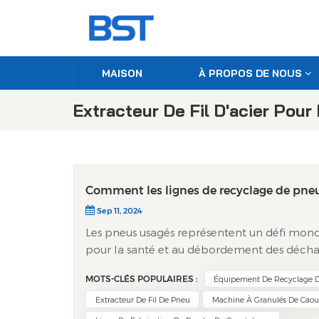
MAISON
À PROPOS DE NOUS
Extracteur De Fil D'acier Pour
Comment les lignes de recyclage de pne
Sep 11, 2024
Les pneus usagés représentent un défi mondi
pour la santé et au débordement des déchar
avancées offrent une solution performante, 
MOTS-CLÉS POPULAIRES :
Équipement De Recyclage 
précieuses et favorisant une véritable économ
de recyclage de pneus modernes traitent les
Extracteur De Fil De Pneu
Machine À Granulés De Cao
Déchiquetage primaire : les pneus entiers so