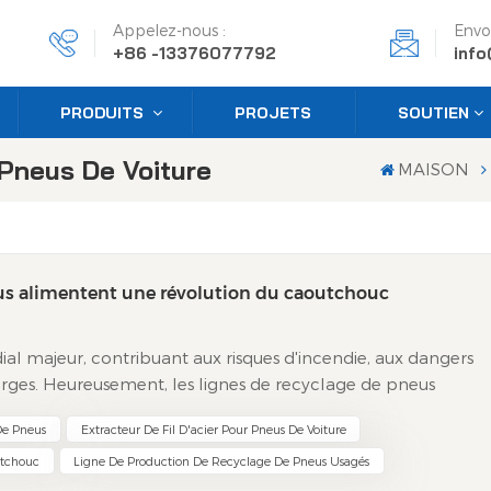
Appelez-nous :
Envo
+86 -13376077792
inf
PRODUITS
PROJETS
SOUTIEN
 Pneus De Voiture
MAISON
us alimentent une révolution du caoutchouc
al majeur, contribuant aux risques d'incendie, aux dangers
ges. Heureusement, les lignes de recyclage de pneus
transformant ces déchets en fin de vie en ressources
De Pneus
Extracteur De Fil D'acier Pour Pneus De Voiture
ie circulaire. Le voyage : du déchet à la ressource Les ligne
 pneus selon une séquence conçue avec précision : 1.
utchouc
Ligne De Production De Recyclage De Pneus Usagés
nt introduits dans des broyeurs puissants, équipés de