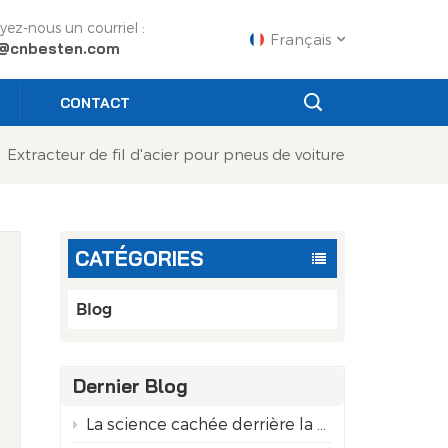
yez-nous un courriel :
Français
o@cnbesten.com
CONTACT
English
Extracteur de fil d'acier pour pneus de voiture
Français
Русский
CATÉGORIES
Español
Português
Blog
عربي
Dernier Blog
s
日语
La science cachée derrière la pureté des canettes en aluminium recyclé