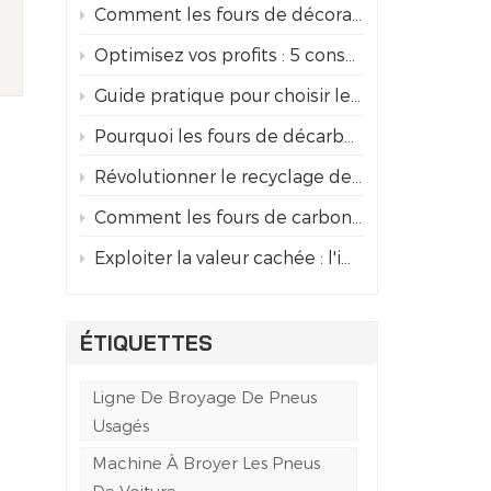
Comment les fours de décoration en continu révolutionnent le recyclage des canettes en aluminium
Optimisez vos profits : 5 conseils de pro pour l’entretien des lames de broyeur de pneus
Guide pratique pour choisir le broyeur de pneus industriel adapté
Pourquoi les fours de décarbonisation continue remplacent les décapants chimiques
Révolutionner le recyclage des canettes : le procédé de décapage et de carbonisation
Comment les fours de carbonisation révolutionnent le recyclage des canettes en aluminium
Exploiter la valeur cachée : l'importance du décapage de la peinture dans le recyclage des canettes en aluminium
ÉTIQUETTES
Ligne De Broyage De Pneus
Usagés
Machine À Broyer Les Pneus
De Voiture