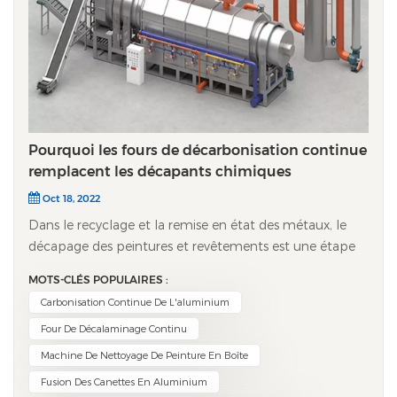
Pourquoi les fours de décarbonisation continue
remplacent les décapants chimiques
Oct 18, 2022
Dans le recyclage et la remise en état des métaux, le
décapage des peintures et revêtements est une étape
cruciale. Pendant des décennies, les décapants
MOTS-CLÉS POPULAIRES :
chimiques ont été la solution privilégiée. Aujourd'hui,
Carbonisation Continue De L'aluminium
cependant, les fours de décapage en continu
Four De Décalaminage Continu
s'imposent rapidement comme la solution de choix,
offrant un excellent compromis entre efficacité,
Machine De Nettoyage De Peinture En Boîte
sécurité et durabilité. Alors, qu'est-ce qui rend cette
Fusion Des Canettes En Aluminium
technologie tellement supérieure ? Voici un aperçu