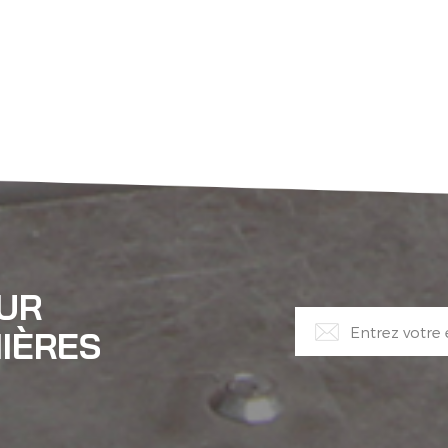
OUR
IÈRES