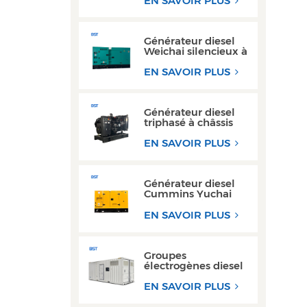
EN SAVOIR PLUS
remorque 200 kW
300 kW
Générateur diesel
Weichai silencieux à
haut rendement de
150 kVA à 200 kVA
EN SAVOIR PLUS
pour usage
industriel
Générateur diesel
triphasé à châssis
ouvert haute
performance avec
EN SAVOIR PLUS
moteur Yuchai
Générateur diesel
Cummins Yuchai
ultra silencieux 100
kW 200 kW pour
EN SAVOIR PLUS
usage commercial
Groupes
électrogènes diesel
de type conteneur
300 kW et 350 kVA,
EN SAVOIR PLUS
les plus vendus,
avec conception