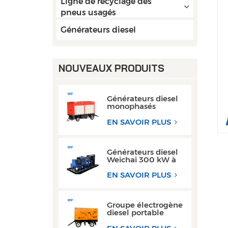
Ligne de recyclage des
pneus usagés
Générateurs diesel
NOUVEAUX PRODUITS
Générateurs diesel
monophasés
mobiles 50 kW
80 kW AC avec
EN SAVOIR PLUS
moteur Cummins
Weichai
Générateurs diesel
Weichai 300 kW à
châssis ouvert pour
les opérations de
EN SAVOIR PLUS
soudage
Groupe électrogène
diesel portable
triphasé super
silencieux de type