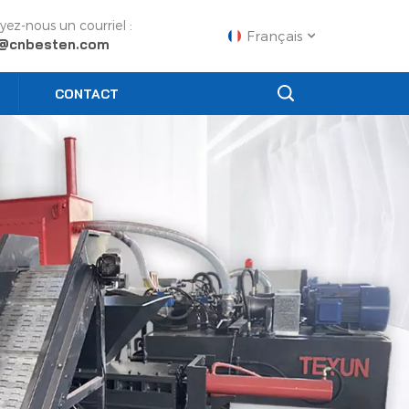
yez-nous un courriel :
Français
o@cnbesten.com
CONTACT
English
Français
Русский
Español
Português
عربي
日语