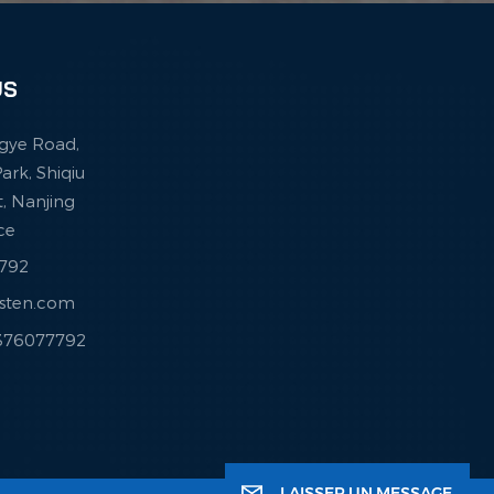
US
ingye Road,
ark, Shiqiu
ct, Nanjing
nce
7792
esten.com
3376077792
LAISSER UN MESSAGE