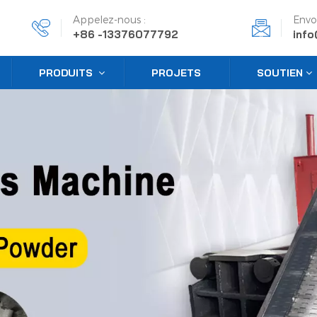
Appelez-nous :
Envo
+86 -13376077792
inf
PRODUITS
PROJETS
SOUTIEN