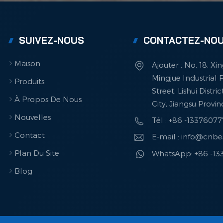
SUIVEZ-NOUS
CONTACTEZ-NO
Maison
Ajouter : No. 18, X
Mingjue Industrial P
Produits
Street, Lishui Distri
À Propos De Nous
City, Jiangsu Provi
Nouvelles
Tél : +86 -1337607
Contact
E-mail : info@cnb
Plan Du Site
WhatsApp: +86 -1
Blog