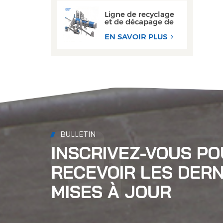
étanche
Ligne de recyclage
et de décapage de
canettes en
aluminium haute
EN SAVOIR PLUS
performance
BULLETIN
INSCRIVEZ-VOUS P
RECEVOIR LES DERN
MISES À JOUR