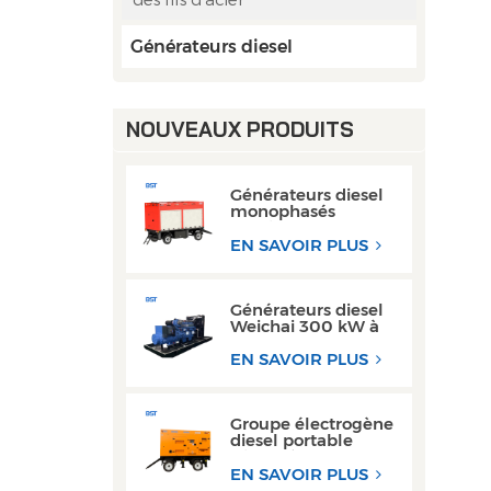
Générateurs diesel
NOUVEAUX PRODUITS
Générateurs diesel
monophasés
mobiles 50 kW
80 kW AC avec
EN SAVOIR PLUS
moteur Cummins
Weichai
Générateurs diesel
Weichai 300 kW à
châssis ouvert pour
les opérations de
EN SAVOIR PLUS
soudage
Groupe électrogène
diesel portable
triphasé super
silencieux de type
EN SAVOIR PLUS
remorque 200 kW