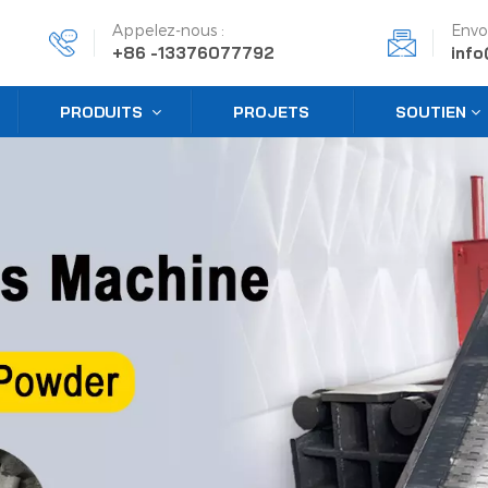
Appelez-nous :
Envo
+86 -13376077792
inf
PRODUITS
PROJETS
SOUTIEN