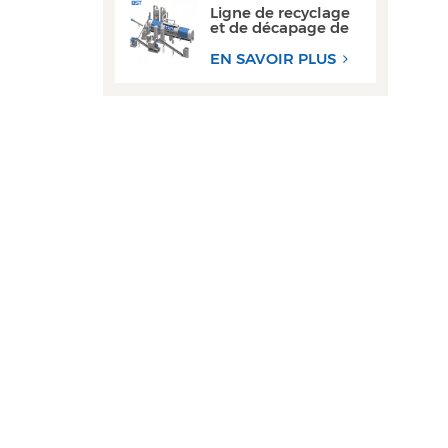
Ligne de recyclage
et de décapage de
canettes en
aluminium haute
EN SAVOIR PLUS
performance