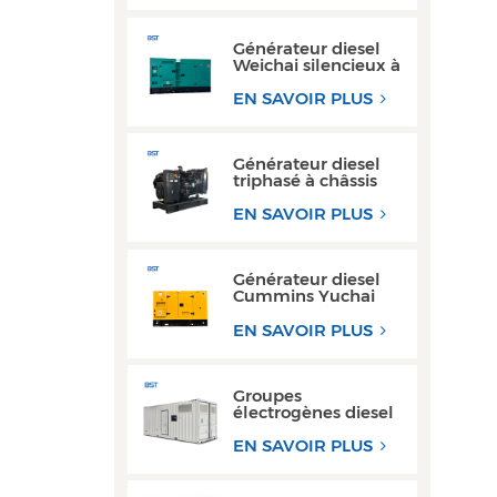
300 kW
Générateur diesel
Weichai silencieux à
haut rendement de
150 kVA à 200 kVA
EN SAVOIR PLUS
pour usage
industriel
Générateur diesel
triphasé à châssis
ouvert haute
performance avec
EN SAVOIR PLUS
moteur Yuchai
Générateur diesel
Cummins Yuchai
ultra silencieux 100
kW 200 kW pour
EN SAVOIR PLUS
usage commercial
Groupes
électrogènes diesel
de type conteneur
300 kW et 350 kVA,
EN SAVOIR PLUS
les plus vendus,
avec conception
étanche