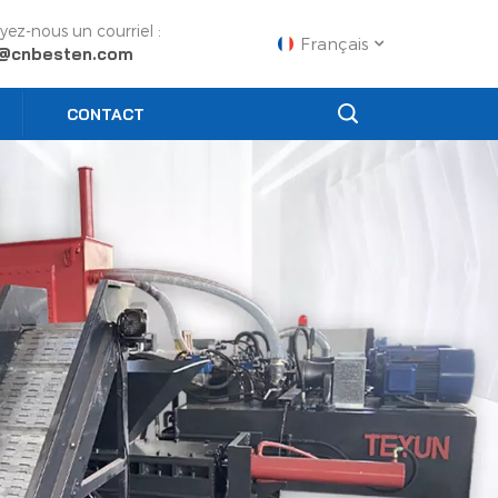
yez-nous un courriel :
Français
o@cnbesten.com
CONTACT
English
Français
Русский
Español
Português
عربي
日语