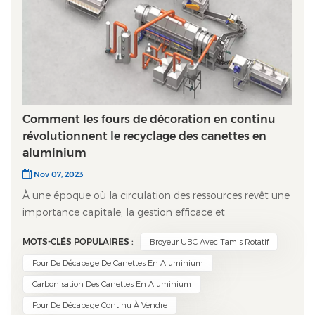
Comment les fours de décoration en continu
révolutionnent le recyclage des canettes en
aluminium
Nov 07, 2023
À une époque où la circulation des ressources revêt une
importance capitale, la gestion efficace et
écoresponsable des canettes en aluminium usagées
MOTS-CLÉS POPULAIRES :
Broyeur UBC Avec Tamis Rotatif
constitue un défi crucial. four de carbonisation
automatique continu Ce procédé joue un rôle essentiel
Four De Décapage De Canettes En Aluminium
dans la décarbonisation et le décapage de la peinture
Carbonisation Des Canettes En Aluminium
de ces bidons. Voici une description détaillée de son
Four De Décapage Continu À Vendre
fonctionnement et des avantages significatifs qu'il