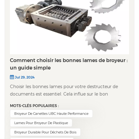
Comment choisir les bonnes lames de broyeur :
un guide simple
Jul 29, 2024
Choisir les bonnes lames pour votre destructeur de
documents est essentiel. Cela influe sur le bon
fonctionnement de la machine et sa durée de vie. Que
MOTS-CLÉS POPULAIRES :
vous broyiez du plastique, du bois ou du métal, vous
Broyeur De Canettes UBC Haute Performance
devez choisir la lame la plus adaptée. Voici un guide
Lames Pour Broyeur De Plastique
simple pour vous aider dans votre choix. 1. Matériau des
lames Le matériau de la lame est le premier élément à
Broyeur Durable Pour Déchets De Bois
prendre en compte. Différents matériaux conviennent