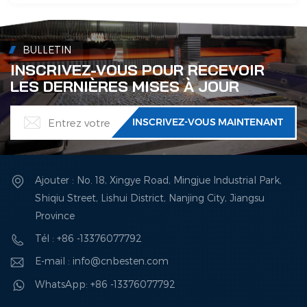
BULLETIN
INSCRIVEZ-VOUS POUR RECEVOIR
LES DERNIÈRES MISES À JOUR
Ajouter : No. 18, Xingye Road, Mingjue Industrial Park,
Shiqiu Street, Lishui District, Nanjing City, Jiangsu
Province
Tél : +86 -13376077792
E-mail : info@cnbesten.com
WhatsApp: +86 -13376077792